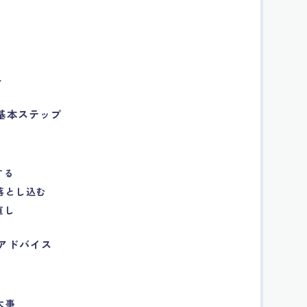
ト
の基本ステップ
する
に落とし込む
直し
のアドバイス
大事