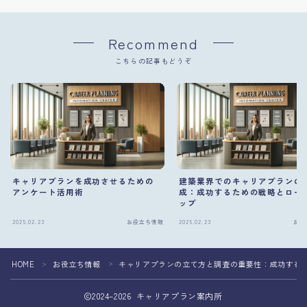
Recommend
こちらの記事もどうぞ
キャリアプランを成功させるための
建築業界でのキャリアプランの
アンケート活用術
成：成功するための戦略とロー
ップ
2025.02.23
お役立ち情報
2025.02.23
お役
HOME
お役立ち情報
キャリアプランの立て方と調査の重要性：成功する
＞
＞
2024–2026 キャリアプラン案内所