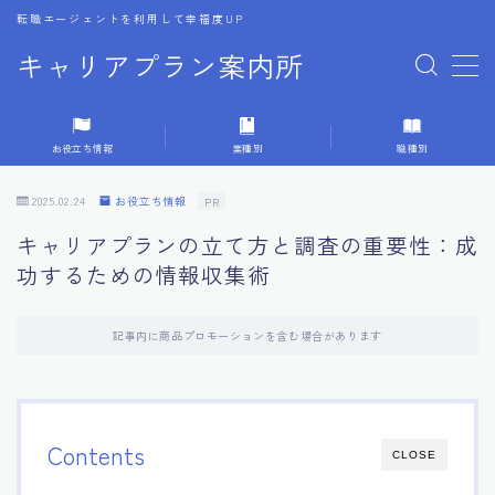
転職エージェントを利用して幸福度UP
キャリアプラン案内所
MENU
お役立ち情報
業種別
職種別
1.転職エージェントの選び方
2025.02.24
お役立ち情報
PR
2.エージェントの活用方法
キャリアプランの立て方と調査の重要性：成
功するための情報収集術
3.キャリア相談時の質問リスト
記事内に商品プロモーションを含む場合があります
4.キャリア目標設定の方法
5.キャリアチェンジの体験談
Contents
CLOSE
6.専門家からのアドバイス集