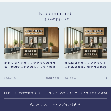
Recommend
こちらの記事もどうぞ
部長を目指すキャリアプランの作り
商品開発のキャリアプラン｜成
方！成功するためのステップと戦略
るための戦略と例文付き解説
2025.03.05
お役立ち情報
2025.03.07
お役
HOME
お役立ち情報
デベロッパーのキャリアプラン：成長のための戦略
＞
＞
2024–2026 キャリアプラン案内所