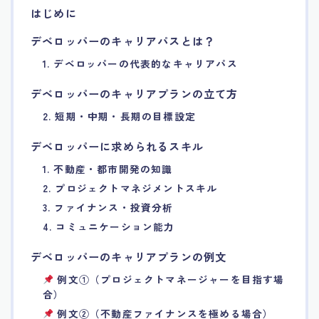
はじめに
7.エージェント面談のポイント
デベロッパーのキャリアパスとは？
8.非公開求人の魅力
1. デベロッパーの代表的なキャリアパス
デベロッパーのキャリアプランの立て方
9.年代別の目標設定ポイント
2. 短期・中期・長期の目標設定
10.エージェント利用時の注意点
デベロッパーに求められるスキル
1. 不動産・都市開発の知識
11.転職相談で分かる自分の強み
2. プロジェクトマネジメントスキル
3. ファイナンス・投資分析
12.異業種への転職成功手法
4. コミュニケーション能力
デベロッパーのキャリアプランの例文
13.キャリアアップする為の戦略
例文①（プロジェクトマネージャーを目指す場
合）
14.エージェント利用者の成功事例集
例文②（不動産ファイナンスを極める場合）