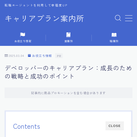
転職エージェントを利用して幸福度UP
キャリアプラン案内所
MENU
お役立ち情報
業種別
職種別
1.転職エージェントの選び方
2025.03.04
お役立ち情報
PR
2.エージェントの活用方法
デベロッパーのキャリアプラン：成長のため
の戦略と成功のポイント
3.キャリア相談時の質問リスト
記事内に商品プロモーションを含む場合があります
4.キャリア目標設定の方法
5.キャリアチェンジの体験談
Contents
CLOSE
6.専門家からのアドバイス集