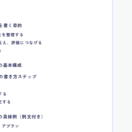
ンを書く目的
向性を整理する
を伝え、評価につなげる
む
ンの基本構成
ンの書き方ステップ
する
定する
ンの具体例（例文付き）
ャリアプラン