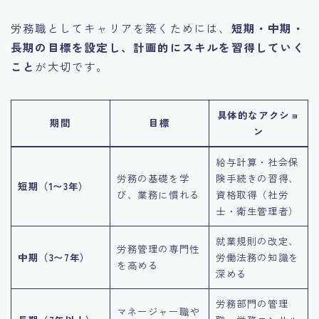
労務職としてキャリアを築くためには、
短期・中期・
長期の目標を設定し、計画的にスキルを習得していく
こと
が大切です。
具体的なアクショ
期間
目標
ン
給与計算・社会保
労務の基礎を学
険手続きの習得、
短期（1〜3年）
び、業務に慣れる
資格取得（社労
士・衛生管理者）
就業規則の改定、
労務管理の専門性
中期（3〜7年）
労働法務の知識を
を高める
深める
労務部門の管理
マネージャー職や