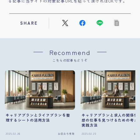
る記事に当サイトの対象記事URLを貼って頂ければOKです。
SHARE
Recommend
こちらの記事もどうぞ
キャリアプランとライフプランを整
キャリアプランと求人の関係性
理するシートの活用方法
想の仕事を見つけるための考え
実践方法
2025.02.26
お役立ち情報
2025.02.23
お役