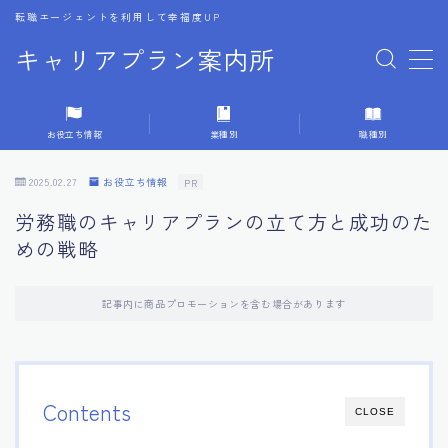
転職エージェントを利用して幸福度UP
キャリアプラン案内所
MENU
お役立ち情報
業種別
職種別
1.転職エージェントの選び方
2025.02.27
お役立ち情報
PR
2.エージェントの活用方法
労務職のキャリアプランの立て方と成功のた
めの戦略
3.キャリア相談時の質問リスト
記事内に商品プロモーションを含む場合があります
4.キャリア目標設定の方法
5.キャリアチェンジの体験談
Contents
CLOSE
6.専門家からのアドバイス集