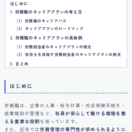
はじめに
7.エージェント面談のポイント
1. 労務職のキャリアプランの考え方
（1）労務職のキャリアパス
8.非公開求人の魅力
（2）キャリアプランのロードマップ
2. 労務職のキャリアプランの具体例
9.年代別の目標設定ポイント
（1）労務担当者のキャリアプランの例文
（2）社労士を目指す労務担当者のキャリアプランの例文
10.エージェント利用時の注意点
3. まとめ
11.転職相談で分かる自分の強み
はじめに
12.異業種への転職成功手法
労務職は、企業の人事・給与計算・社会保険手続き・
13.キャリアアップする為の戦略
就業規則の管理など、
社員が安心して働ける環境を整
える重要な役割
を担っています。
14.エージェント利用者の成功事例集
また、近年では
労務管理の専門性が求められるように