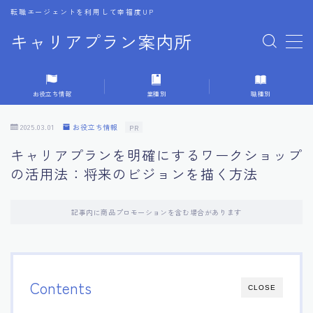
転職エージェントを利用して幸福度UP
キャリアプラン案内所
MENU
お役立ち情報
業種別
職種別
1.転職エージェントの選び方
2025.03.01
お役立ち情報
PR
2.エージェントの活用方法
キャリアプランを明確にするワークショップ
の活用法：将来のビジョンを描く方法
3.キャリア相談時の質問リスト
記事内に商品プロモーションを含む場合があります
4.キャリア目標設定の方法
5.キャリアチェンジの体験談
Contents
CLOSE
6.専門家からのアドバイス集