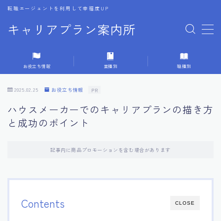
転職エージェントを利用して幸福度UP
キャリアプラン案内所
MENU
お役立ち情報
業種別
職種別
1.転職エージェントの選び方
2025.02.25
お役立ち情報
PR
2.エージェントの活用方法
ハウスメーカーでのキャリアプランの描き方
と成功のポイント
3.キャリア相談時の質問リスト
記事内に商品プロモーションを含む場合があります
4.キャリア目標設定の方法
5.キャリアチェンジの体験談
Contents
CLOSE
6.専門家からのアドバイス集