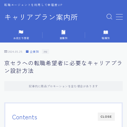
転職エージェントを利用して幸福度UP
キャリアプラン案内所
MENU
お役立ち情報
業種別
職種別
1.転職エージェントの選び方
2024.05.25
企業別
PR
2.エージェントの活用方法
京セラへの転職希望者に必要なキャリアプラ
ン設計方法
3.キャリア相談時の質問リスト
記事内に商品プロモーションを含む場合があります
4.キャリア目標設定の方法
5.キャリアチェンジの体験談
Contents
CLOSE
6.専門家からのアドバイス集