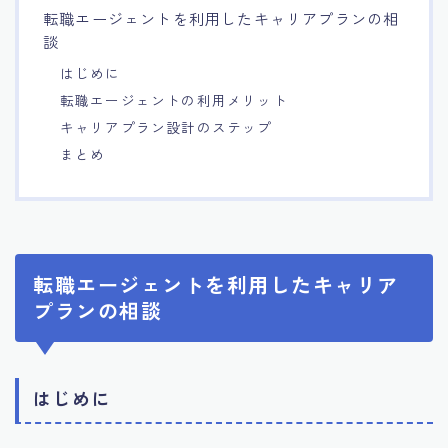
転職エージェントを利用したキャリアプランの相
7.エージェント面談のポイント
談
はじめに
8.非公開求人の魅力
転職エージェントの利用メリット
キャリアプラン設計のステップ
9.年代別の目標設定ポイント
まとめ
10.エージェント利用時の注意点
11.転職相談で分かる自分の強み
転職エージェントを利用したキャリア
プランの相談
12.異業種への転職成功手法
13.キャリアアップする為の戦略
はじめに
14.エージェント利用者の成功事例集