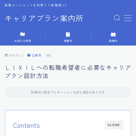
転職エージェントを利用して幸福度UP
キャリアプラン案内所
MENU
お役立ち情報
業種別
職種別
1.転職エージェントの選び方
2024.05.27
企業別
PR
2.エージェントの活用方法
ＬＩＸＩＬへの転職希望者に必要なキャリア
プラン設計方法
3.キャリア相談時の質問リスト
記事内に商品プロモーションを含む場合があります
4.キャリア目標設定の方法
5.キャリアチェンジの体験談
Contents
CLOSE
6.専門家からのアドバイス集