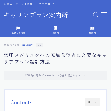
転職エージェントを利用して幸福度UP
キャリアプラン案内所
MENU
お役立ち情報
業種別
職種別
1.転職エージェントの選び方
2024.05.22
企業別
PR
2.エージェントの活用方法
雪印メグミルクへの転職希望者に必要なキャ
リアプラン設計方法
3.キャリア相談時の質問リスト
記事内に商品プロモーションを含む場合があります
4.キャリア目標設定の方法
5.キャリアチェンジの体験談
Contents
CLOSE
6.専門家からのアドバイス集