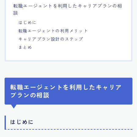
転職エージェントを利用したキャリアプランの相
7.エージェント面談のポイント
談
はじめに
8.非公開求人の魅力
転職エージェントの利用メリット
キャリアプラン設計のステップ
9.年代別の目標設定ポイント
まとめ
10.エージェント利用時の注意点
11.転職相談で分かる自分の強み
転職エージェントを利用したキャリア
プランの相談
12.異業種への転職成功手法
13.キャリアアップする為の戦略
はじめに
14.エージェント利用者の成功事例集