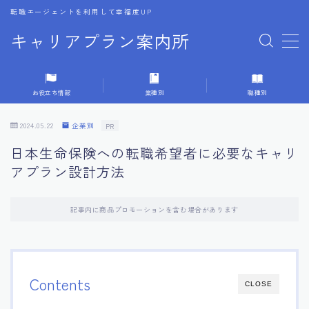
転職エージェントを利用して幸福度UP
キャリアプラン案内所
MENU
お役立ち情報
業種別
職種別
1.転職エージェントの選び方
2024.05.22
企業別
PR
2.エージェントの活用方法
日本生命保険への転職希望者に必要なキャリ
アプラン設計方法
3.キャリア相談時の質問リスト
記事内に商品プロモーションを含む場合があります
4.キャリア目標設定の方法
5.キャリアチェンジの体験談
Contents
CLOSE
6.専門家からのアドバイス集