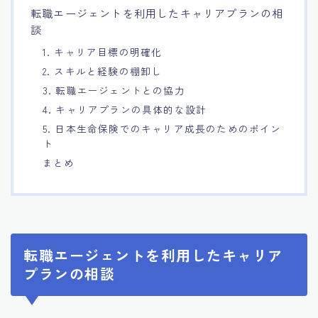
転職エージェントを利用したキャリアプランの相
7.エージェント面談のポイント
談
1. キャリア目標の明確化
8.非公開求人の魅力
2. スキルと経験の棚卸し
3. 転職エージェントとの協力
9.年代別の目標設定ポイント
4. キャリアプランの具体的な設計
5. 日本生命保険でのキャリア成長のためのポイン
10.エージェント利用時の注意点
ト
まとめ
11.転職相談で分かる自分の強み
12.異業種への転職成功手法
転職エージェントを利用したキャリア
13.キャリアアップする為の戦略
プランの相談
14.エージェント利用者の成功事例集