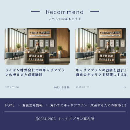
Recommend
こちらの記事もどうぞ
ライオン株式会社でのキャリアプラ
キャリアプランの説明と設計方
ンの考え方と成長戦略
将来のキャリアを明確にする戦
2025.02.26
お役立ち情報
2025.02.23
お役
HOME
お役立ち情報
海外でのキャリアプラン｜成長するための戦略と例
＞
＞
2024–2026 キャリアプラン案内所