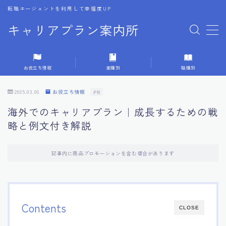
転職エージェントを利用して幸福度UP
キャリアプラン案内所
MENU
お役立ち情報
業種別
職種別
1.転職エージェントの選び方
2025.03.06
お役立ち情報
PR
2.エージェントの活用方法
海外でのキャリアプラン｜成長するための戦
略と例文付き解説
3.キャリア相談時の質問リスト
記事内に商品プロモーションを含む場合があります
4.キャリア目標設定の方法
5.キャリアチェンジの体験談
Contents
CLOSE
6.専門家からのアドバイス集