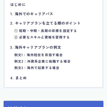
はじめに
7.エージェント面談のポイント
1. 海外でのキャリアパス
8.非公開求人の魅力
2. キャリアプランを立てる際のポイント
① 短期・中期・長期の目標を設定する
9.年代別の目標設定ポイント
② 必要なスキルと資格を習得する
3. 海外キャリアプランの例文
10.エージェント利用時の注意点
例文1：海外駐在を目指す場合
11.転職相談で分かる自分の強み
例文2：外資系企業に転職する場合
例文3：海外で起業する場合
12.異業種への転職成功手法
4. まとめ
13.キャリアアップする為の戦略
14.エージェント利用者の成功事例集