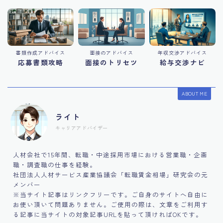
書類作成アドバイス
面接のアドバイス
年収交渉アドバイス
応募書類攻略
面接のトリセツ
給与交渉ナビ
ABOUT ME
ライト
キャリアアドバイザー
人材会社で15年間、転職・中途採用市場における営業職・企画
職・調査職の仕事を経験。
社団法人人材サービス産業協議会「転職賃金相場」研究会の元
メンバー
※当サイト記事はリンクフリーです。ご自身のサイトへ自由に
お使い頂いて問題ありません。ご使用の際は、文章をご利用す
る記事に当サイトの対象記事URLを貼って頂ければOKです。