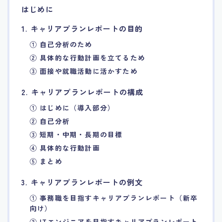
はじめに
7.エージェント面談のポイント
1. キャリアプランレポートの目的
8.非公開求人の魅力
① 自己分析のため
② 具体的な行動計画を立てるため
9.年代別の目標設定ポイント
③ 面接や就職活動に活かすため
2. キャリアプランレポートの構成
10.エージェント利用時の注意点
① はじめに（導入部分）
② 自己分析
11.転職相談で分かる自分の強み
③ 短期・中期・長期の目標
④ 具体的な行動計画
12.異業種への転職成功手法
⑤ まとめ
13.キャリアアップする為の戦略
3. キャリアプランレポートの例文
① 事務職を目指すキャリアプランレポート（新卒
向け）
14.エージェント利用者の成功事例集
② ITエンジニアを目指すキャリアプランレポート