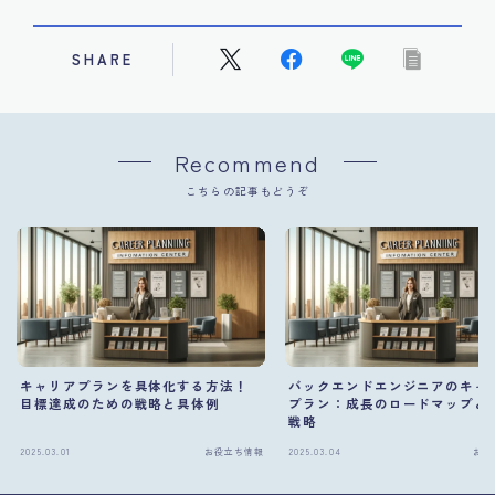
SHARE
Recommend
こちらの記事もどうぞ
キャリアプランを具体化する方法！
バックエンドエンジニアのキャ
目標達成のための戦略と具体例
プラン：成長のロードマップと
戦略
2025.03.01
お役立ち情報
2025.03.04
お役