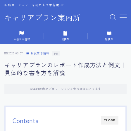
転職エージェントを利用して幸福度UP
キャリアプラン案内所
MENU
お役立ち情報
業種別
職種別
1.転職エージェントの選び方
2025.03.07
お役立ち情報
PR
2.エージェントの活用方法
キャリアプランのレポート作成方法と例文｜
具体的な書き方を解説
3.キャリア相談時の質問リスト
記事内に商品プロモーションを含む場合があります
4.キャリア目標設定の方法
5.キャリアチェンジの体験談
Contents
CLOSE
6.専門家からのアドバイス集