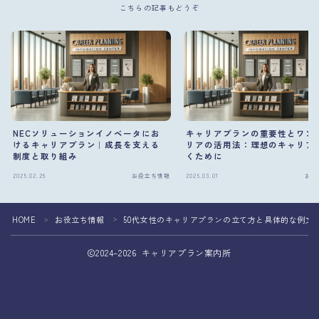
こちらの記事もどうぞ
NECソリューションイノベータにお
キャリアプランの重要性とワン
けるキャリアプラン｜成長を支える
リアの活用法：理想のキャリア
制度と取り組み
くために
2025.02.25
お役立ち情報
2025.03.01
お役
HOME
お役立ち情報
50代女性のキャリアプランの立て方と具体的な例文
＞
＞
2024–2026 キャリアプラン案内所
専門家へのキャリア相談で転職成功