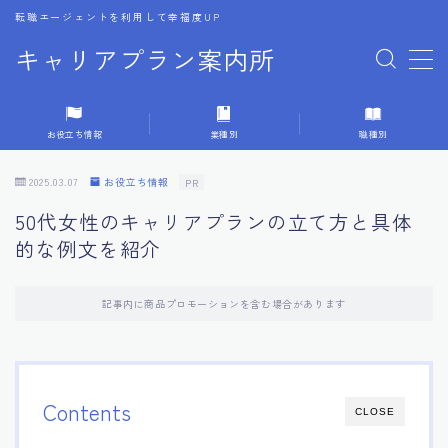
転職エージェントを利用して幸福度UP
キャリアプラン案内所
MENU
お役立ち情報
業種別
職種別
1.転職エージェントの選び方
2025.03.07
お役立ち情報
PR
2.エージェントの活用方法
50代女性のキャリアプランの立て方と具体
的な例文を紹介
3.キャリア相談時の質問リスト
記事内に商品プロモーションを含む場合があります
4.キャリア目標設定の方法
5.キャリアチェンジの体験談
Contents
CLOSE
6.専門家からのアドバイス集