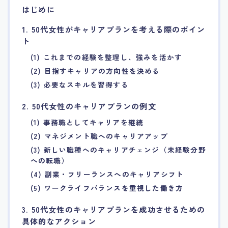
はじめに
7.エージェント面談のポイント
1. 50代女性がキャリアプランを考える際のポイン
ト
8.非公開求人の魅力
(1) これまでの経験を整理し、強みを活かす
(2) 目指すキャリアの方向性を決める
9.年代別の目標設定ポイント
(3) 必要なスキルを習得する
10.エージェント利用時の注意点
2. 50代女性のキャリアプランの例文
(1) 事務職としてキャリアを継続
11.転職相談で分かる自分の強み
(2) マネジメント職へのキャリアアップ
(3) 新しい職種へのキャリアチェンジ（未経験分野
12.異業種への転職成功手法
への転職）
(4) 副業・フリーランスへのキャリアシフト
13.キャリアアップする為の戦略
(5) ワークライフバランスを重視した働き方
3. 50代女性のキャリアプランを成功させるための
14.エージェント利用者の成功事例集
具体的なアクション