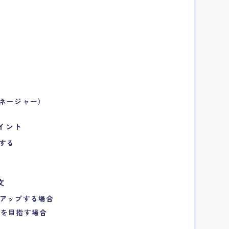
マネージャー）
イント
する
文
アアップする場合
ーを目指す場合