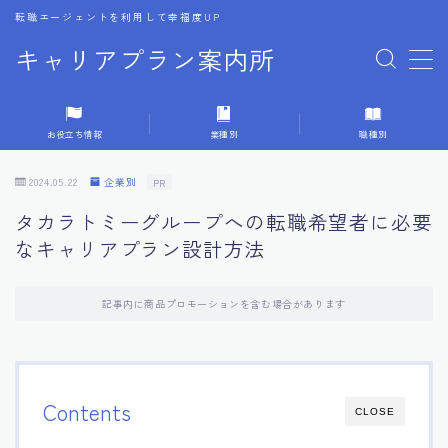
転職エージェントを利用して幸福度UP
キャリアプラン案内所
MENU
お役立ち情報
業種別
職種別
1.転職エージェントの選び方
2024.05.22
企業別
PR
2.エージェントの活用方法
タカラトミーグループへの転職希望者に必要
なキャリアプラン設計方法
3.キャリア相談時の質問リスト
記事内に商品プロモーションを含む場合があります
4.キャリア目標設定の方法
5.キャリアチェンジの体験談
Contents
CLOSE
6.専門家からのアドバイス集