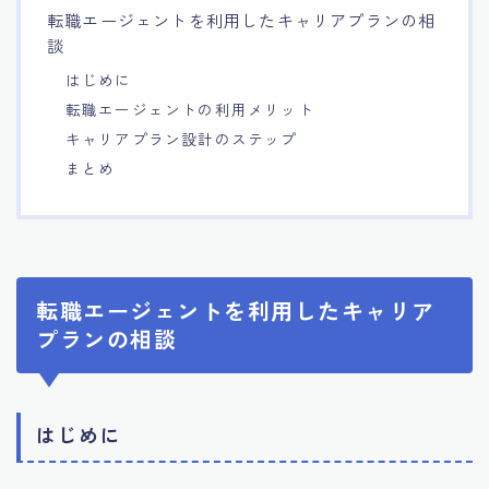
転職エージェントを利用したキャリアプランの相
7.エージェント面談のポイント
談
はじめに
8.非公開求人の魅力
転職エージェントの利用メリット
キャリアプラン設計のステップ
9.年代別の目標設定ポイント
まとめ
10.エージェント利用時の注意点
11.転職相談で分かる自分の強み
転職エージェントを利用したキャリア
プランの相談
12.異業種への転職成功手法
13.キャリアアップする為の戦略
はじめに
14.エージェント利用者の成功事例集