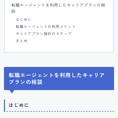
転職エージェントを利用したキャリアプランの相
7.エージェント面談のポイント
談
はじめに
8.非公開求人の魅力
転職エージェントの利用メリット
キャリアプラン設計のステップ
9.年代別の目標設定ポイント
まとめ
10.エージェント利用時の注意点
11.転職相談で分かる自分の強み
転職エージェントを利用したキャリア
プランの相談
12.異業種への転職成功手法
13.キャリアアップする為の戦略
はじめに
14.エージェント利用者の成功事例集