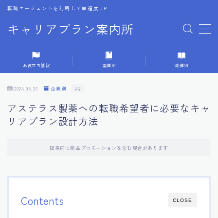
転職エージェントを利用して幸福度UP
キャリアプラン案内所
MENU
お役立ち情報
業種別
職種別
1.転職エージェントの選び方
2024.05.26
企業別
PR
2.エージェントの活用方法
アステラス製薬への転職希望者に必要なキャ
リアプラン設計方法
3.キャリア相談時の質問リスト
記事内に商品プロモーションを含む場合があります
4.キャリア目標設定の方法
5.キャリアチェンジの体験談
Contents
CLOSE
6.専門家からのアドバイス集