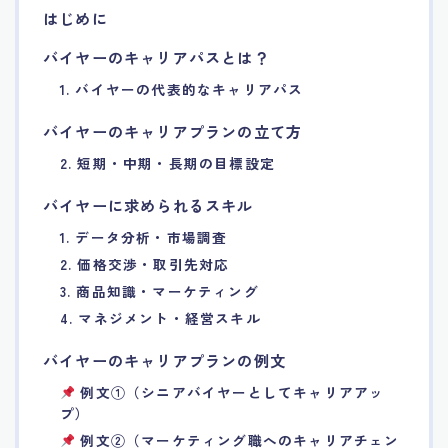
はじめに
7.エージェント面談のポイント
バイヤーのキャリアパスとは？
8.非公開求人の魅力
1. バイヤーの代表的なキャリアパス
バイヤーのキャリアプランの立て方
9.年代別の目標設定ポイント
2. 短期・中期・長期の目標設定
10.エージェント利用時の注意点
バイヤーに求められるスキル
1. データ分析・市場調査
11.転職相談で分かる自分の強み
2. 価格交渉・取引先対応
3. 商品知識・マーケティング
12.異業種への転職成功手法
4. マネジメント・経営スキル
バイヤーのキャリアプランの例文
13.キャリアアップする為の戦略
例文①（シニアバイヤーとしてキャリアアッ
プ）
14.エージェント利用者の成功事例集
例文②（マーケティング職へのキャリアチェン