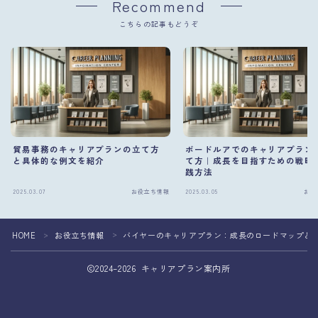
Recommend
こちらの記事もどうぞ
貿易事務のキャリアプランの立て方
ボードルアでのキャリアプラン
と具体的な例文を紹介
て方｜成長を目指すための戦略
践方法
2025.03.07
お役立ち情報
2025.03.05
お役
HOME
お役立ち情報
バイヤーのキャリアプラン：成長のロードマップと
＞
＞
2024–2026 キャリアプラン案内所