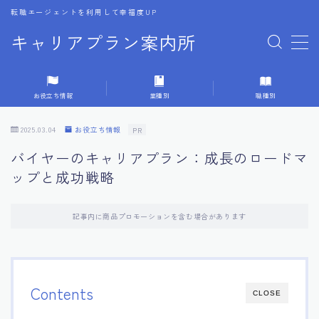
転職エージェントを利用して幸福度UP
キャリアプラン案内所
MENU
お役立ち情報
業種別
職種別
1.転職エージェントの選び方
2025.03.04
お役立ち情報
PR
2.エージェントの活用方法
バイヤーのキャリアプラン：成長のロードマ
ップと成功戦略
3.キャリア相談時の質問リスト
記事内に商品プロモーションを含む場合があります
4.キャリア目標設定の方法
5.キャリアチェンジの体験談
Contents
CLOSE
6.専門家からのアドバイス集