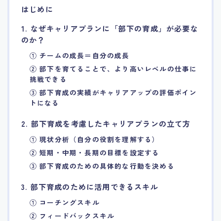
はじめに
7.エージェント面談のポイント
1. なぜキャリアプランに「部下の育成」が必要な
のか？
8.非公開求人の魅力
① チームの成長＝自分の成長
② 部下を育てることで、より高いレベルの仕事に
9.年代別の目標設定ポイント
挑戦できる
③ 部下育成の実績がキャリアアップの評価ポイン
10.エージェント利用時の注意点
トになる
2. 部下育成を考慮したキャリアプランの立て方
11.転職相談で分かる自分の強み
① 現状分析（自分の役割を理解する）
12.異業種への転職成功手法
② 短期・中期・長期の目標を設定する
③ 部下育成のための具体的な行動を決める
13.キャリアアップする為の戦略
3. 部下育成のために活用できるスキル
① コーチングスキル
14.エージェント利用者の成功事例集
② フィードバックスキル