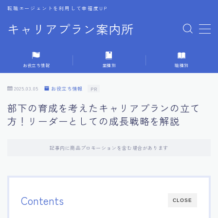
転職エージェントを利用して幸福度UP
キャリアプラン案内所
MENU
お役立ち情報
業種別
職種別
1.転職エージェントの選び方
2025.03.05
お役立ち情報
PR
2.エージェントの活用方法
部下の育成を考えたキャリアプランの立て
方！リーダーとしての成長戦略を解説
3.キャリア相談時の質問リスト
記事内に商品プロモーションを含む場合があります
4.キャリア目標設定の方法
5.キャリアチェンジの体験談
Contents
CLOSE
6.専門家からのアドバイス集