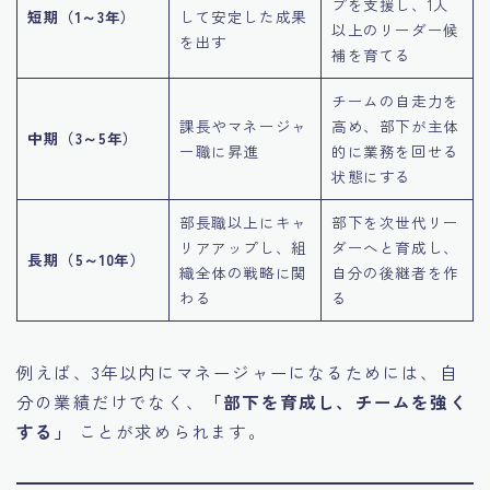
プを支援し、1人
短期（1～3年）
して安定した成果
以上のリーダー候
を出す
補を育てる
チームの自走力を
課長やマネージャ
高め、部下が主体
中期（3～5年）
ー職に昇進
的に業務を回せる
状態にする
部長職以上にキャ
部下を次世代リー
リアアップし、組
ダーへと育成し、
長期（5～10年）
織全体の戦略に関
自分の後継者を作
わる
る
例えば、3年以内にマネージャーになるためには、自
分の業績だけでなく、
「部下を育成し、チームを強く
する」
ことが求められます。