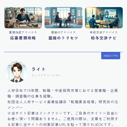
書類作成アドバイス
面接のアドバイス
年収交渉アドバイス
応募書類攻略
面接のトリセツ
給与交渉ナビ
ABOUT ME
ライト
キャリアアドバイザー
人材会社で15年間、転職・中途採用市場における営業職・企画
職・調査職の仕事を経験。
社団法人人材サービス産業協議会「転職賃金相場」研究会の元
メンバー
※当サイト記事はリンクフリーです。ご自身のサイトへ自由に
お使い頂いて問題ありません。ご使用の際は、文章をご利用す
る記事に当サイトの対象記事URLを貼って頂ければOKです。