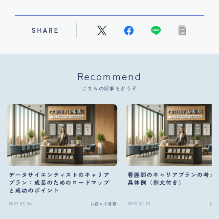
SHARE
Recommend
こちらの記事もどうぞ
データサイエンティストのキャリア
看護師のキャリアプランの考え
プラン：成長のためのロードマップ
具体例（例文付き）
と成功のポイント
2025.03.04
お役立ち情報
2025.02.23
お役