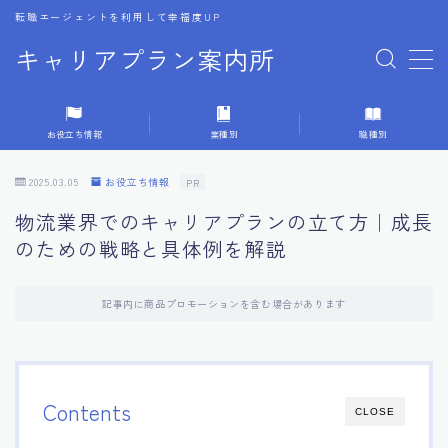
転職エージェントを利用して幸福度UP
キャリアプラン案内所
MENU
お役立ち情報
業種別
職種別
1.転職エージェントの選び方
2025.03.05
お役立ち情報
PR
2.エージェントの活用方法
物流業界でのキャリアプランの立て方｜成長
のための戦略と具体例を解説
3.キャリア相談時の質問リスト
記事内に商品プロモーションを含む場合があります
4.キャリア目標設定の方法
5.キャリアチェンジの体験談
Contents
CLOSE
6.専門家からのアドバイス集