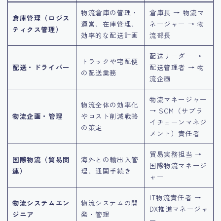
物流倉庫の管理・
倉庫長 → 物流マ
倉庫管理（ロジス
運営、在庫管理、
ネージャー → 物
ティクス管理）
効率的な配送計画
流部長
配送リーダー →
トラックや宅配便
配送・ドライバー
配送管理者 → 物
の配送業務
流企画
物流マネージャー
物流全体の効率化
→ SCM（サプラ
物流企画・管理
やコスト削減戦略
イチェーンマネジ
の策定
メント）責任者
貿易実務担当 →
国際物流（貿易関
海外との輸出入管
国際物流マネージ
連）
理、通関手続き
ャー
IT物流責任者 →
物流システムエン
物流システムの開
DX推進マネージャ
ジニア
発・管理
ー