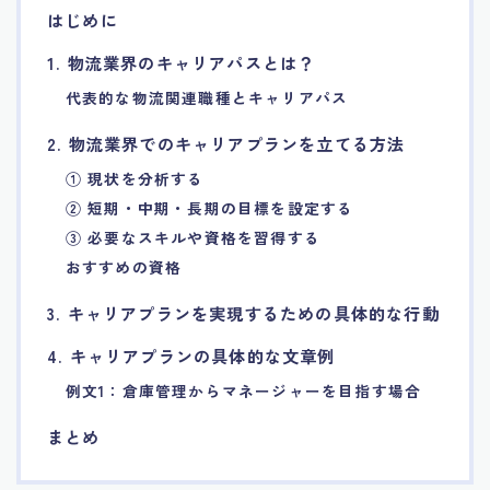
はじめに
7.エージェント面談のポイント
1. 物流業界のキャリアパスとは？
8.非公開求人の魅力
代表的な物流関連職種とキャリアパス
2. 物流業界でのキャリアプランを立てる方法
9.年代別の目標設定ポイント
① 現状を分析する
② 短期・中期・長期の目標を設定する
10.エージェント利用時の注意点
③ 必要なスキルや資格を習得する
おすすめの資格
11.転職相談で分かる自分の強み
3. キャリアプランを実現するための具体的な行動
12.異業種への転職成功手法
4. キャリアプランの具体的な文章例
例文1：倉庫管理からマネージャーを目指す場合
13.キャリアアップする為の戦略
まとめ
14.エージェント利用者の成功事例集