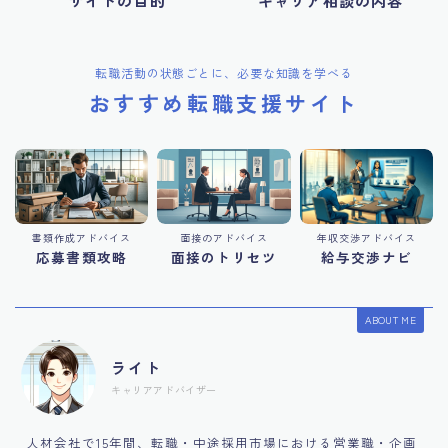
サイトの目的
キャリア相談の内容
転職活動の状態ごとに、必要な知識を学べる
おすすめ転職支援サイト
書類作成アドバイス
面接のアドバイス
年収交渉アドバイス
応募書類攻略
面接のトリセツ
給与交渉ナビ
ABOUT ME
ライト
キャリアアドバイザー
人材会社で15年間、転職・中途採用市場における営業職・企画