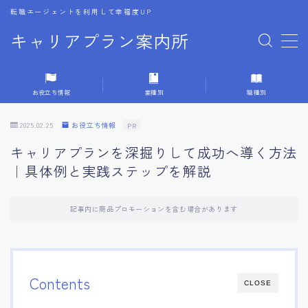
転職エージェントを利用して幸福度UP
キャリアプラン案内所
MENU
お役立ち情報
業種別
職種別
1.転職エージェントの選び方
2025.02.25
お役立ち情報
PR
2.エージェントの活用方法
キャリアプランを深掘りして成功へ導く方法
｜具体例と実践ステップを解説
3.キャリア相談時の質問リスト
記事内に商品プロモーションを含む場合があります
4.キャリア目標設定の方法
5.キャリアチェンジの体験談
Contents
CLOSE
6.専門家からのアドバイス集