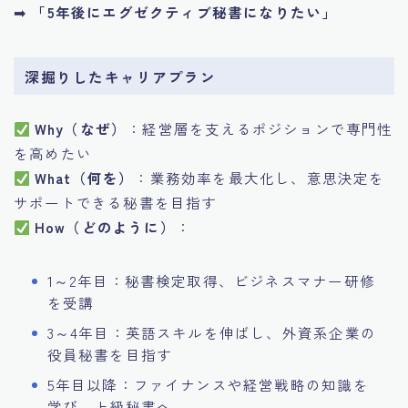
➡
「5年後にエグゼクティブ秘書になりたい」
深掘りしたキャリアプラン
Why（なぜ）
：経営層を支えるポジションで専門性
を高めたい
What（何を）
：業務効率を最大化し、意思決定を
サポートできる秘書を目指す
How（どのように）
：
1～2年目：秘書検定取得、ビジネスマナー研修
を受講
3～4年目：英語スキルを伸ばし、外資系企業の
役員秘書を目指す
5年目以降：ファイナンスや経営戦略の知識を
学び、上級秘書へ