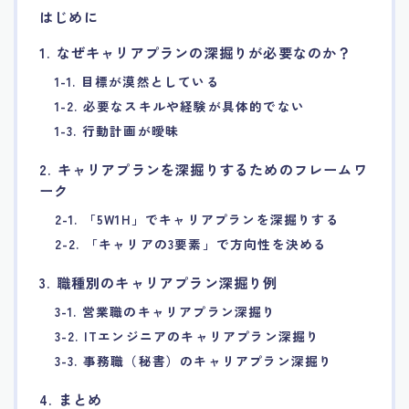
はじめに
7.エージェント面談のポイント
1. なぜキャリアプランの深掘りが必要なのか？
8.非公開求人の魅力
1-1. 目標が漠然としている
1-2. 必要なスキルや経験が具体的でない
9.年代別の目標設定ポイント
1-3. 行動計画が曖昧
2. キャリアプランを深掘りするためのフレームワ
10.エージェント利用時の注意点
ーク
2-1. 「5W1H」でキャリアプランを深掘りする
11.転職相談で分かる自分の強み
2-2. 「キャリアの3要素」で方向性を決める
3. 職種別のキャリアプラン深掘り例
12.異業種への転職成功手法
3-1. 営業職のキャリアプラン深掘り
13.キャリアアップする為の戦略
3-2. ITエンジニアのキャリアプラン深掘り
3-3. 事務職（秘書）のキャリアプラン深掘り
14.エージェント利用者の成功事例集
4. まとめ