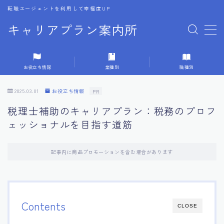
転職エージェントを利用して幸福度UP
キャリアプラン案内所
MENU
お役立ち情報
業種別
職種別
1.転職エージェントの選び方
2025.03.01
お役立ち情報
PR
2.エージェントの活用方法
税理士補助のキャリアプラン：税務のプロフ
ェッショナルを目指す道筋
3.キャリア相談時の質問リスト
記事内に商品プロモーションを含む場合があります
4.キャリア目標設定の方法
5.キャリアチェンジの体験談
Contents
CLOSE
6.専門家からのアドバイス集