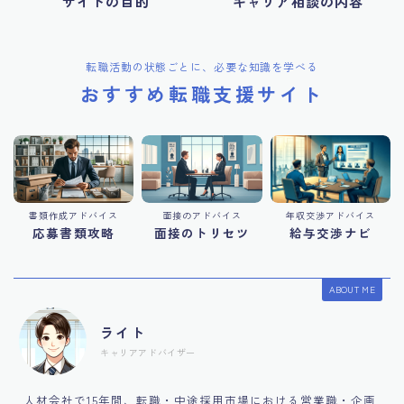
サイトの目的
キャリア相談の内容
転職活動の状態ごとに、必要な知識を学べる
おすすめ転職支援サイト
書類作成アドバイス
面接のアドバイス
年収交渉アドバイス
応募書類攻略
面接のトリセツ
給与交渉ナビ
ABOUT ME
ライト
キャリアアドバイザー
人材会社で15年間、転職・中途採用市場における営業職・企画