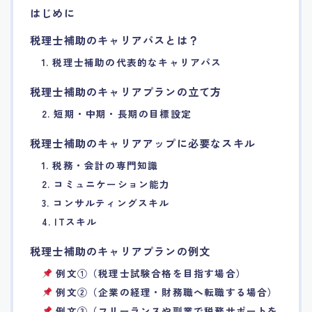
はじめに
7.エージェント面談のポイント
税理士補助のキャリアパスとは？
8.非公開求人の魅力
1. 税理士補助の代表的なキャリアパス
税理士補助のキャリアプランの立て方
9.年代別の目標設定ポイント
2. 短期・中期・長期の目標設定
10.エージェント利用時の注意点
税理士補助のキャリアアップに必要なスキル
1. 税務・会計の専門知識
11.転職相談で分かる自分の強み
2. コミュニケーション能力
3. コンサルティングスキル
12.異業種への転職成功手法
4. ITスキル
税理士補助のキャリアプランの例文
13.キャリアアップする為の戦略
例文①（税理士試験合格を目指す場合）
例文②（企業の経理・財務職へ転職する場合）
14.エージェント利用者の成功事例集
例文③（フリーランスや副業で税務サポートを