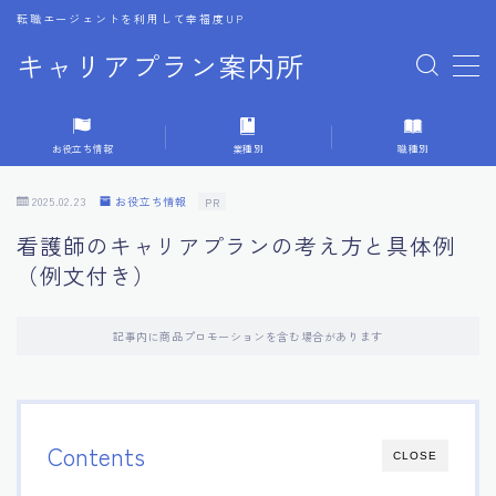
転職エージェントを利用して幸福度UP
キャリアプラン案内所
MENU
お役立ち情報
業種別
職種別
1.転職エージェントの選び方
2025.02.23
お役立ち情報
PR
2.エージェントの活用方法
看護師のキャリアプランの考え方と具体例
（例文付き）
3.キャリア相談時の質問リスト
記事内に商品プロモーションを含む場合があります
4.キャリア目標設定の方法
5.キャリアチェンジの体験談
Contents
CLOSE
6.専門家からのアドバイス集