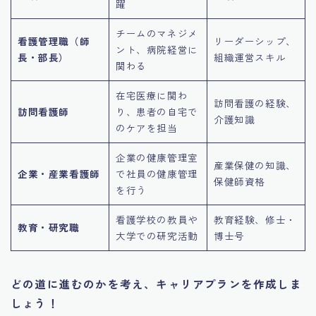
躍
チームのマネジメ
看護管理職（師
リーダーシップ、
ント、病院経営に
長・部長）
組織運営スキル
関わる
在宅医療に関わ
訪問看護の経験、
訪問看護師
り、患者の自宅で
介護知識
のケアを担当
企業の健康管理室
産業保健の知識、
企業・産業看護師
で社員の健康管理
保健師資格
を行う
看護学校の教員や
教育経験、修士・
教育・研究職
大学での研究活動
博士号
どの道に進むのかを考え、キャリアプランを作成しま
しょう！