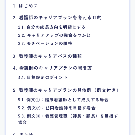
1. はじめに
7.エージェント面談のポイント
2. 看護師のキャリアプランを考える目的
8.非公開求人の魅力
2.1. 自分の成長方向を明確にする
2.2. キャリアアップの機会をつかむ
9.年代別の目標設定ポイント
2.3. モチベーションの維持
3. 看護師のキャリアパスの種類
10.エージェント利用時の注意点
4. 看護師のキャリアプランの書き方
11.転職相談で分かる自分の強み
4.1. 目標設定のポイント
5. 看護師のキャリアプランの具体例（例文付き）
12.異業種への転職成功手法
5.1. 例文①：臨床看護師として成長する場合
5.2. 例文②：訪問看護師を目指す場合
13.キャリアアップする為の戦略
5.3. 例文③：看護管理職（師長・部長）を目指す
場合
14.エージェント利用者の成功事例集
6. まとめ