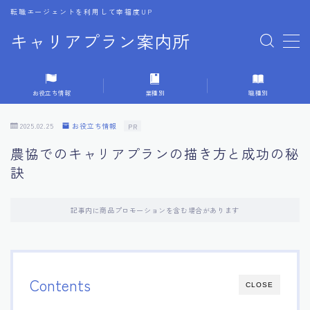
転職エージェントを利用して幸福度UP
キャリアプラン案内所
MENU
お役立ち情報
業種別
職種別
1.転職エージェントの選び方
2025.02.25
お役立ち情報
PR
2.エージェントの活用方法
農協でのキャリアプランの描き方と成功の秘
訣
3.キャリア相談時の質問リスト
記事内に商品プロモーションを含む場合があります
4.キャリア目標設定の方法
5.キャリアチェンジの体験談
Contents
CLOSE
6.専門家からのアドバイス集