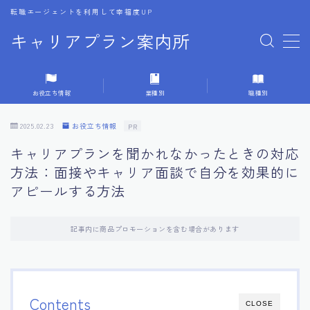
転職エージェントを利用して幸福度UP
キャリアプラン案内所
MENU
お役立ち情報
業種別
職種別
1.転職エージェントの選び方
2025.02.23
お役立ち情報
PR
2.エージェントの活用方法
キャリアプランを聞かれなかったときの対応
方法：面接やキャリア面談で自分を効果的に
3.キャリア相談時の質問リスト
アピールする方法
4.キャリア目標設定の方法
記事内に商品プロモーションを含む場合があります
5.キャリアチェンジの体験談
6.専門家からのアドバイス集
Contents
CLOSE