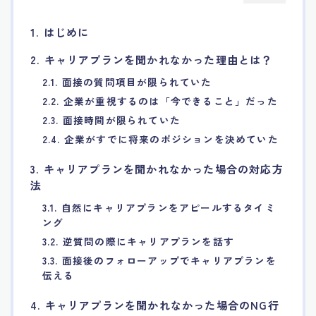
7.エージェント面談のポイント
1. はじめに
2. キャリアプランを聞かれなかった理由とは？
8.非公開求人の魅力
2.1. 面接の質問項目が限られていた
9.年代別の目標設定ポイント
2.2. 企業が重視するのは「今できること」だった
2.3. 面接時間が限られていた
10.エージェント利用時の注意点
2.4. 企業がすでに将来のポジションを決めていた
3. キャリアプランを聞かれなかった場合の対応方
11.転職相談で分かる自分の強み
法
3.1. 自然にキャリアプランをアピールするタイミ
12.異業種への転職成功手法
ング
3.2. 逆質問の際にキャリアプランを話す
13.キャリアアップする為の戦略
3.3. 面接後のフォローアップでキャリアプランを
伝える
14.エージェント利用者の成功事例集
4. キャリアプランを聞かれなかった場合のNG行