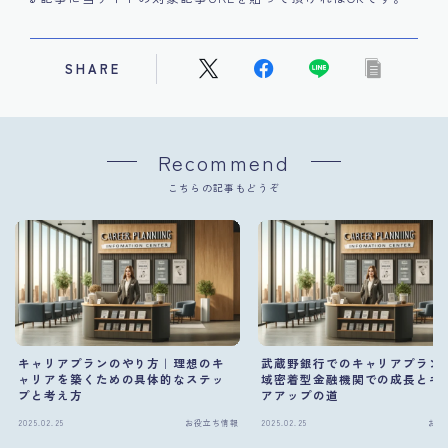
SHARE
Recommend
こちらの記事もどうぞ
キャリアプランのやり方｜理想のキ
武蔵野銀行でのキャリアプラン
ャリアを築くための具体的なステッ
域密着型金融機関での成長とキ
プと考え方
アアップの道
2025.02.25
お役立ち情報
2025.02.25
お役