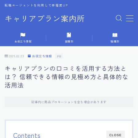
転職エージェントを利用して幸福度UP
キャリアプラン案内所
MENU
お役立ち情報
業種別
職種別
1.転職エージェントの選び方
2025.02.23
お役立ち情報
PR
2.エージェントの活用方法
キャリアプランの口コミを活用する方法と
は？ 信頼できる情報の見極め方と具体的な
3.キャリア相談時の質問リスト
活用法
4.キャリア目標設定の方法
記事内に商品プロモーションを含む場合があります
5.キャリアチェンジの体験談
6.専門家からのアドバイス集
Contents
CLOSE