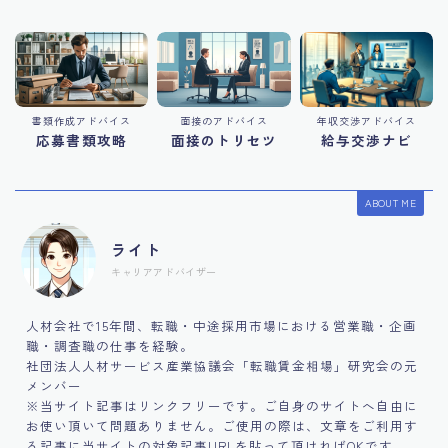
書類作成アドバイス
面接のアドバイス
年収交渉アドバイス
応募書類攻略
面接のトリセツ
給与交渉ナビ
ABOUT ME
ライト
キャリアアドバイザー
人材会社で15年間、転職・中途採用市場における営業職・企画
職・調査職の仕事を経験。
社団法人人材サービス産業協議会「転職賃金相場」研究会の元
メンバー
※当サイト記事はリンクフリーです。ご自身のサイトへ自由に
お使い頂いて問題ありません。ご使用の際は、文章をご利用す
る記事に当サイトの対象記事URLを貼って頂ければOKです。