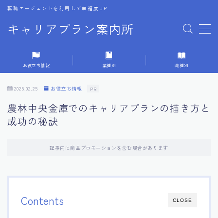
転職エージェントを利用して幸福度UP
キャリアプラン案内所
MENU
お役立ち情報
業種別
職種別
1.転職エージェントの選び方
2025.02.25
お役立ち情報
PR
2.エージェントの活用方法
農林中央金庫でのキャリアプランの描き方と
成功の秘訣
3.キャリア相談時の質問リスト
記事内に商品プロモーションを含む場合があります
4.キャリア目標設定の方法
5.キャリアチェンジの体験談
Contents
CLOSE
6.専門家からのアドバイス集