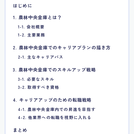
はじめに
7.エージェント面談のポイント
1. 農林中央金庫とは？
8.非公開求人の魅力
1-1. 会社概要
1-2. 主要業務
9.年代別の目標設定ポイント
2. 農林中央金庫でのキャリアプランの描き方
2-1. 主なキャリアパス
10.エージェント利用時の注意点
3. 農林中央金庫でのスキルアップ戦略
11.転職相談で分かる自分の強み
3-1. 必要なスキル
3-2. 取得すべき資格
12.異業種への転職成功手法
4. キャリアアップのための転職戦略
13.キャリアアップする為の戦略
4-1. 農林中央金庫内での昇進を目指す
4-2. 他業界への転職を視野に入れる
14.エージェント利用者の成功事例集
まとめ