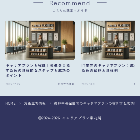
Recommend
こちらの記事もどうぞ
キャリアプランと役職｜昇進を目指
IT業界のキャリアプラン：成長
すための具体的なステップと成功の
ための戦略と具体例
ポイント
2025.02.25
お役立ち情報
2025.03.01
お役
HOME
お役立ち情報
農林中央金庫でのキャリアプランの描き方と成功の
＞
＞
2024–2026 キャリアプラン案内所