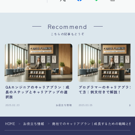
Recommend
こちらの記事もどうぞ
QAエンジニアのキャリアプラン：成
プログラマーのキャリアプラン
長のステップとキャリアアップの選
て方｜例文付きで解説！
択肢
2025.02.23
お役立ち情報
2025.03.05
お役
HOME
お役立ち情報
商社でのキャリアプラン｜成長するための戦略と例
＞
＞