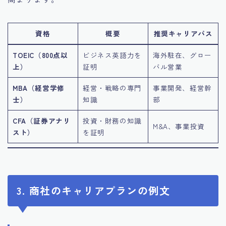
資格
概要
推奨キャリアパス
TOEIC（800点以
ビジネス英語力を
海外駐在、グロー
上）
証明
バル営業
MBA（経営学修
経営・戦略の専門
事業開発、経営幹
士）
知識
部
CFA（証券アナリ
投資・財務の知識
M&A、事業投資
スト）
を証明
3. 商社のキャリアプランの例文