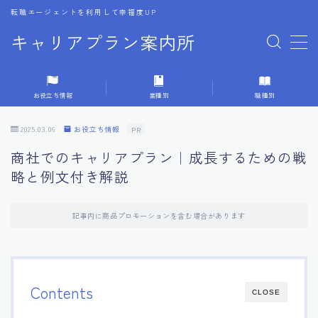
転職エージェントを利用して幸福度UP
キャリアプラン案内所
MENU
お役立ち情報
業種別
職種別
1.転職エージェントの選び方
2025.03.06
お役立ち情報
PR
2.エージェントの活用方法
商社でのキャリアプラン｜成長するための戦
略と例文付き解説
3.キャリア相談時の質問リスト
記事内に商品プロモーションを含む場合があります
4.キャリア目標設定の方法
5.キャリアチェンジの体験談
Contents
CLOSE
6.専門家からのアドバイス集