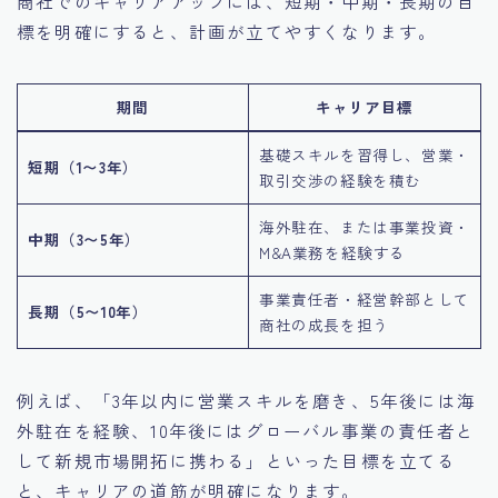
商社でのキャリアアップには、短期・中期・長期の目
標を明確にすると、計画が立てやすくなります。
期間
キャリア目標
基礎スキルを習得し、営業・
短期（1〜3年）
取引交渉の経験を積む
海外駐在、または事業投資・
中期（3〜5年）
M&A業務を経験する
事業責任者・経営幹部として
長期（5〜10年）
商社の成長を担う
例えば、「3年以内に営業スキルを磨き、5年後には海
外駐在を経験、10年後にはグローバル事業の責任者と
して新規市場開拓に携わる」といった目標を立てる
と、キャリアの道筋が明確になります。