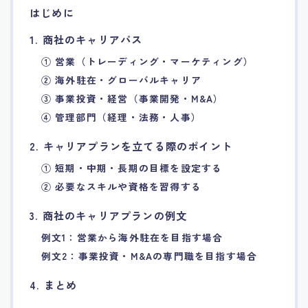
はじめに
7.エージェント面談のポイント
1. 商社のキャリアパス
8.非公開求人の魅力
① 営業（トレーディング・マーケティング）
② 海外駐在・グローバルキャリア
9.年代別の目標設定ポイント
③ 事業投資・経営（事業開発・M&A）
④ 管理部門（経理・法務・人事）
10.エージェント利用時の注意点
2. キャリアプランを立てる際のポイント
① 短期・中期・長期の目標を設定する
11.転職相談で分かる自分の強み
② 必要なスキルや資格を習得する
12.異業種への転職成功手法
3. 商社のキャリアプランの例文
例文1：営業から海外駐在を目指す場合
13.キャリアアップする為の戦略
例文2：事業投資・M&Aの専門職を目指す場合
4. まとめ
14.エージェント利用者の成功事例集