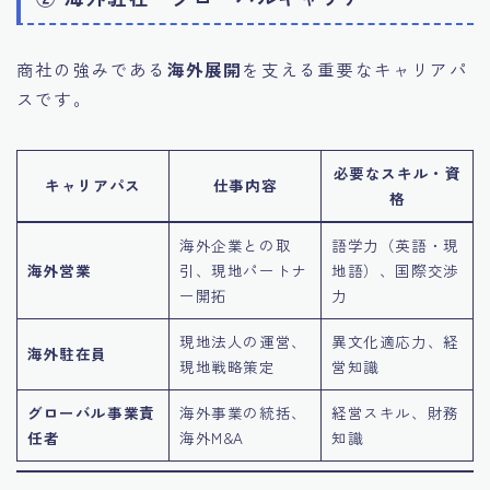
商社の強みである
海外展開
を支える重要なキャリアパ
スです。
必要なスキル・資
キャリアパス
仕事内容
格
海外企業との取
語学力（英語・現
海外営業
引、現地パートナ
地語）、国際交渉
ー開拓
力
現地法人の運営、
異文化適応力、経
海外駐在員
現地戦略策定
営知識
グローバル事業責
海外事業の統括、
経営スキル、財務
任者
海外M&A
知識