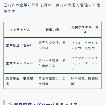
国内外の企業と取引を行い、商材の流通を管理する仕
事です。
必要なスキル・資
キャリアパス
仕事内容
格
顧客との交渉、契
コミュニケーショ
営業担当（若手）
約締結
ン能力、交渉力
マネジメントスキ
チームを統括、取
営業マネージャー
ル、リーダーシッ
引戦略立案
プ
営業部長・事業部
事業戦略策定、会
経営戦略、財務知
長
社経営
識
② 海外駐在・グローバルキャリア