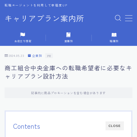
転職エージェントを利用して幸福度UP
キャリアプラン案内所
MENU
お役立ち情報
業種別
職種別
1.転職エージェントの選び方
2024.05.23
企業別
PR
2.エージェントの活用方法
商工組合中央金庫への転職希望者に必要なキ
ャリアプラン設計方法
3.キャリア相談時の質問リスト
記事内に商品プロモーションを含む場合があります
4.キャリア目標設定の方法
5.キャリアチェンジの体験談
Contents
CLOSE
6.専門家からのアドバイス集