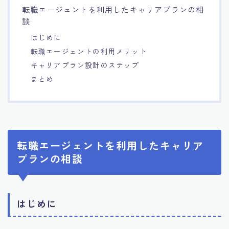
転職エージェントを利用したキャリアプランの相
7.エージェント面談のポイント
談
はじめに
8.非公開求人の魅力
転職エージェントの利用メリット
キャリアプラン設計のステップ
9.年代別の目標設定ポイント
まとめ
10.エージェント利用時の注意点
11.転職相談で分かる自分の強み
転職エージェントを利用したキャリア
プランの相談
12.異業種への転職成功手法
13.キャリアアップする為の戦略
はじめに
14.エージェント利用者の成功事例集